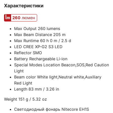
Характеристики
260
люмен
Max Output 260 lumens
Max Beam Distance 205 m
Max Runtime 60 h 0 m / 2.5 d
LED CREE XP-G2 S3 LED
Reflector SMO
Battery Rechargeable Li-ion
Special Modes Location Beacon,SOS,Red Caution
Light
Beam color White light,Neutral white,Auxiliary
Red Light
Length 83 mm / 3.26 in
Weight 151 g / 5.32 oz
Светодиодный фонарь Nitecore EH1S