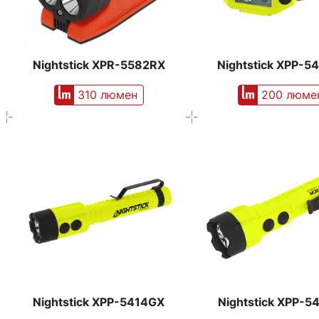
Nightstick XPR-5582RX
Nightstick XPP-
310 люмен
200 люме
Nightstick XPP-5414GX
Nightstick XPP-5