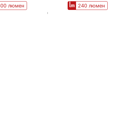
400 люмен
240 люмен