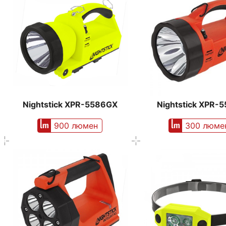
Nightstick XPR-5586GX
Nightstick XPR-
900 люмен
300 люме