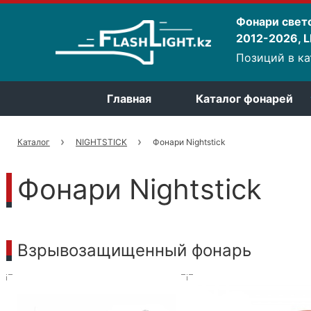
Фонари свет
2012-2026, LE
Позиций в ка
Главная
Каталог фонарей
Каталог
NIGHTSTICK
Фонари Nightstick
Фонари Nightstick
Взрывозащищенный фонарь