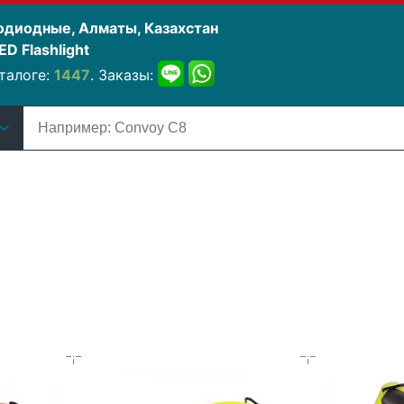
одиодные, Алматы, Казахстан
D Flashlight
талоге:
1447
. Заказы: