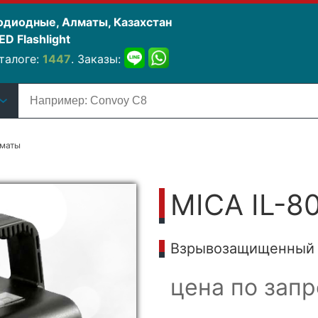
одиодные, Алматы, Казахстан
D Flashlight
талоге:
1447
. Заказы:
лматы
MICA IL-8
Взрывозащищенный ф
цена по запр