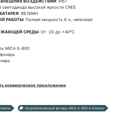
 ВНЕШНИХ ВОЗДЕЙСТВИЙ
: IP67
 3 cветодиода высокой яркости CREE
БАТАРЕЯ
: 6В NiMH
ОЙ РАБОТЫ
: Полная мощность 6 ч., неполная
РУЖАЮЩЕЙ СРЕДЫ
: От -20 до +40°C
ь MICA IL-800
фонарь
онарь
ть коммерческое предложение
.
Алматы
Искробезопасный фонарь MICA IL-800 в Алматы