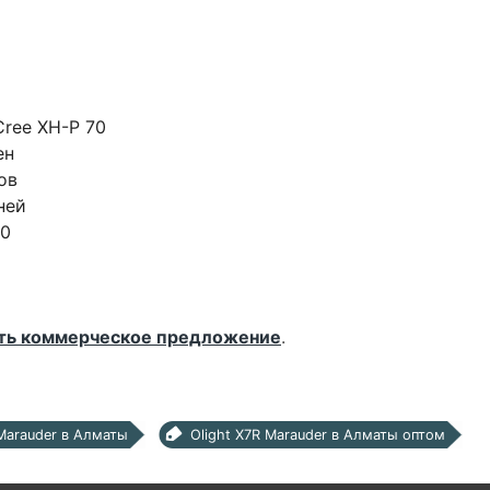
Cree XH-P 70
ен
ов
ней
50
ть коммерческое предложение
.
 Marauder в Алматы
Olight X7R Marauder в Алматы оптом