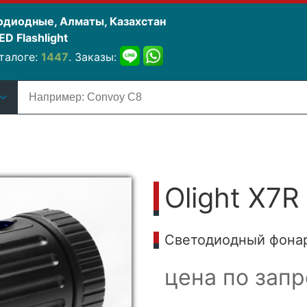
одиодные, Алматы, Казахстан
D Flashlight
талоге:
1447
. Заказы:
Olight X7R
Cветодиодный фонарь
цена по запр