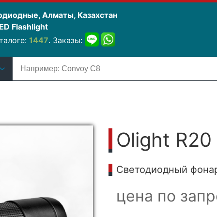
одиодные, Алматы, Казахстан
D Flashlight
талоге:
1447
. Заказы:
Olight R20
Cветодиодный фонарь
цена по запр