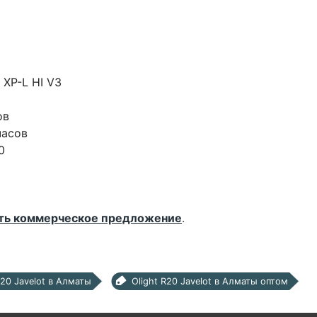
 XP-L HI V3
ов
часов
0
ть коммерческое предложение
.
R20 Javelot в Алматы
Olight R20 Javelot в Алматы оптом