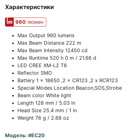
Характеристики
960
люмен
Max Output 960 lumens
Max Beam Distance 222 m
Max Beam Intensity 12450 cd
Max Runtime 520 h 0 m / 21.66 d
LED CREE XM-L2 T6
Reflector SMO
Battery 1 × 18650 ,2 × CR123 ,2 x RCR123
Special Modes Location Beacon,SOS,Strobe
Beam color White light
Length 128 mm / 5.03 in
Head Size 25.4 mm / 1 in
Weight 76 g / 2.68 oz
Модель: #EC20